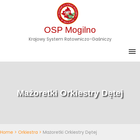
Skip
to
content
OSP Mogilno
Krajowy System Ratowniczo-Gaśniczy
Mażoretki Orkiestry Dętej
Home
>
Orkiestra
>
Mażoretki Orkiestry Dętej