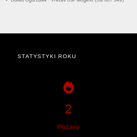
Dawid Ogorzałek – Prezes OSP Mogilno (518 607 549)
STATYSTYKI ROKU
2
Pożary