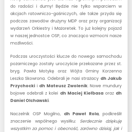
do radości i dumy! Będzie nie tylko wsparciem w
akcjach ratowniczo-gaśniczych, ale także przyda się
podczas zawodów drużyny MDP oraz przy organizacji
wydarzeń Orkiestry i Mażoretek. To już kolejny pojazd
w naszej jednostce OSP, co znacząco wzmocni nasze
możliwości.
Podczas uroczystości klucze do nowego samochodu
pożarniczego zostały uroczyście przekazane przez st.
bryg. Pawła Motykę oraz Wójta Gminy Korzenna
Leszka Skowrona. Odebrali je nasi strażacy
dh Jakub
Przychocki
i
dh Mateusz Zwolenik
. Nowe mundury
bojowe odebrali z kolei
dh Maciej Kiełbasa
oraz
dh
Daniel Olchawski
.
Naczelnik OSP Mogilno,
dh Paweł Rola
, podkreślił
znaczenie wspólnego wysiłku:
Serdecznie dziękuję
wszystkim za pomoc i obecność, zarówno dzisiaj, jak i