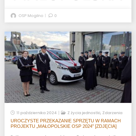
OSP Mogilno
0
,
11 października 2024
Z życia jednostki
Zdarzenia
UROCZYSTE PRZEKAZANIE SPRZĘTU W RAMACH
PROJEKTU „MAŁOPOLSKIE OSP 2024” [ZDJĘCIA]