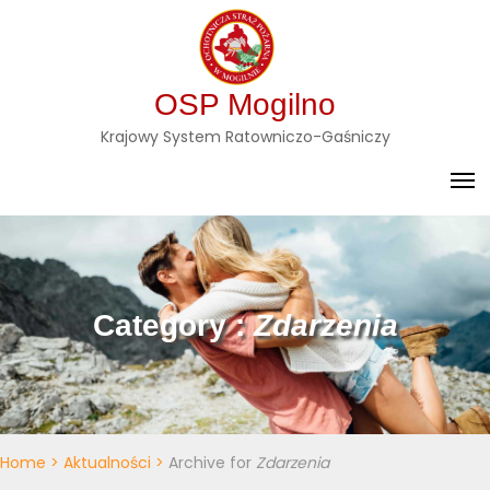
Skip
to
content
OSP Mogilno
Krajowy System Ratowniczo-Gaśniczy
Category :
Zdarzenia
Home
>
Aktualności
>
Archive for
Zdarzenia