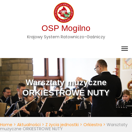
Skip
to
content
OSP Mogilno
Krajowy System Ratowniczo-Gaśniczy
Warsztaty muzyczne
ORKIESTROWE NUTY
Home
>
Aktualności
>
Z życia jednostki
>
Orkiestra
>
Warsztaty
muzyczne ORKIESTROWE NUTY