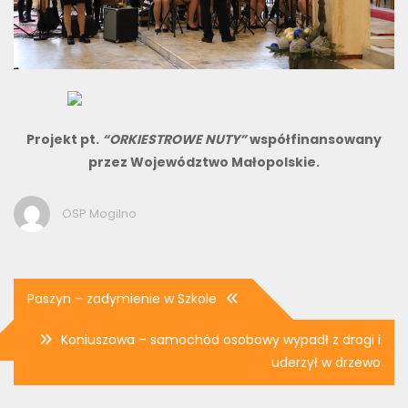
Projekt pt.
“ORKIESTROWE NUTY”
współfinansowany
przez Województwo Małopolskie.
OSP Mogilno
Nawigacja
Paszyn – zadymienie w Szkole
wpisu
Koniuszowa – samochód osobowy wypadł z drogi i
uderzył w drzewo