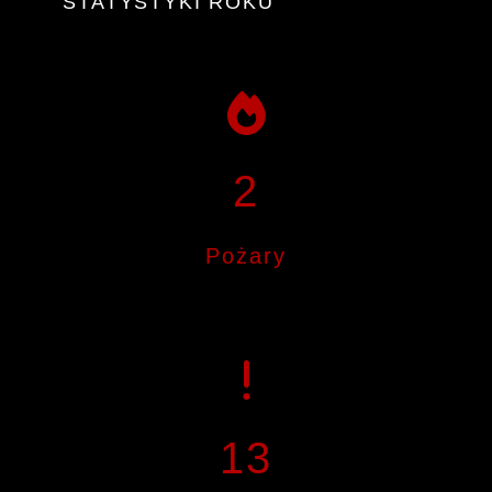
STATYSTYKI ROKU
2
Pożary
13