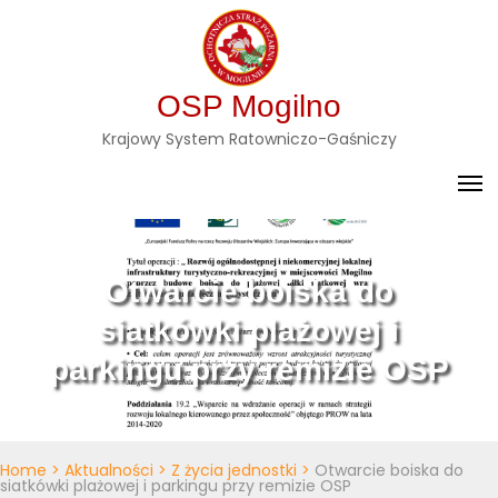
Skip
to
content
OSP Mogilno
Krajowy System Ratowniczo-Gaśniczy
Otwarcie boiska do
siatkówki plażowej i
parkingu przy remizie OSP
Home
>
Aktualności
>
Z życia jednostki
>
Otwarcie boiska do
siatkówki plażowej i parkingu przy remizie OSP