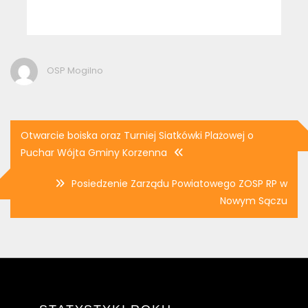
OSP Mogilno
Nawigacja
Otwarcie boiska oraz Turniej Siatkówki Plażowej o
wpisu
Puchar Wójta Gminy Korzenna
Posiedzenie Zarządu Powiatowego ZOSP RP w
Nowym Sączu