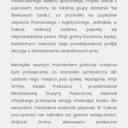
nowoczesnego obiektu sportowego. Projekt został z
sukcesem złożony do lokalnej grupy działania “Na
Śliwkowym Szlaku”, co pozwoliło na uzyskanie
wsparcia finansowego i logistycznego. Jednakże, w
trakcie realizacji zadania, pojawiły się
nieprzewidziane prace. Wójt gminy Korzenna, będąc
świadomym ważności tego przedsięwzięcia, podjął
decyzję o sfinansowaniu dodatkowych prac.
Niezwykle ważnym momentem podczas otwarcia
było poświęcenie, co stanowiło symboliczny akt
oddania tego miejsca pod opiekę. Następnie, Wójt
Gminy, Ksiądz Proboszcz i przedstawiciel
Młodzieżowej Drużyny Pożarniczej dokonali
oficjalnego przecięcia wstęgi, otwierając boisko dla
wszystkich miłośników siatkówki plażowej. W trakcie
uroczystości nie zabrakło też gestów wdzięczności.
Wójtowi Gminy skierowano serdeczne