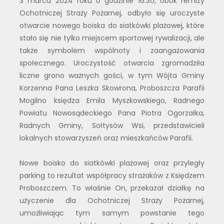
3 marca 2024 roku o godzinie 16:30, obok remizy
Ochotniczej Straży Pożarnej, odbyło się uroczyste
otwarcie nowego boiska do siatkówki plażowej, które
stało się nie tylko miejscem sportowej rywalizacji, ale
także symbolem wspólnoty i zaangażowania
społecznego. Uroczystość otwarcia zgromadziła
liczne grono ważnych gości, w tym Wójta Gminy
Korzenna Pana Leszka Skowrona, Proboszcza Parafii
Mogilno księdza Emila Myszkowskiego, Radnego
Powiatu Nowosądeckiego Pana Piotra Ogorzałka,
Radnych Gminy, Sołtysów Wsi, przedstawicieli
lokalnych stowarzyszeń oraz mieszkańców Parafii.
Nowe boisko do siatkówki plażowej oraz przyległy
parking to rezultat współpracy strażaków z Księdzem
Proboszczem. To właśnie On, przekazał działkę na
użyczenie dla Ochotniczej Straży Pożarnej,
umożliwiając tym samym powstanie tego