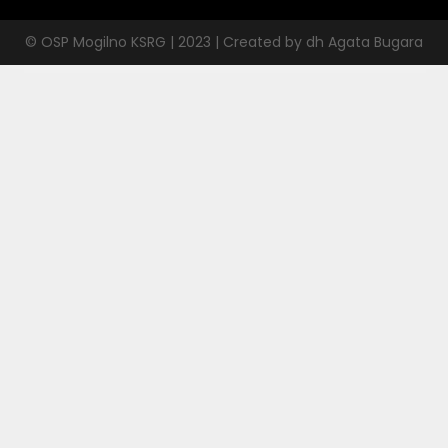
© OSP Mogilno KSRG | 2023 | Created by dh Agata Bugara