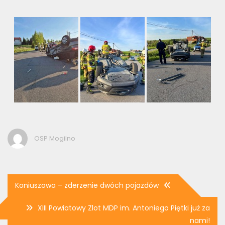
OSP Mogilno
Nawigacja
Koniuszowa – zderzenie dwóch pojazdów
wpisu
XIII Powiatowy Zlot MDP im. Antoniego Piętki już za
nami!