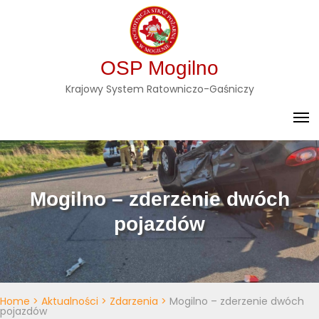
Skip
to
content
OSP Mogilno
Krajowy System Ratowniczo-Gaśniczy
Mogilno – zderzenie dwóch
pojazdów
Home
>
Aktualności
>
Zdarzenia
>
Mogilno – zderzenie dwóch
pojazdów